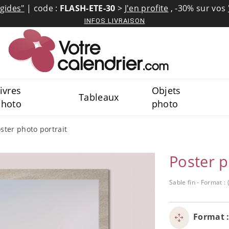
igides"
| code :
FLASH-ETE-30
>
J'en profite
,
-30% sur vos
INFOS LIVRAISON
ivres
Objets
Tableaux
photo
photo
ster photo portrait
Poster p
Sable fin - Format :
Format 