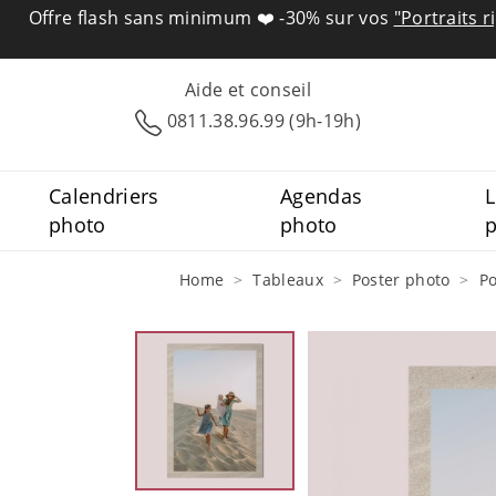
Offre flash sans minimum ❤️
-30% sur vos
"Portraits r
Aide et conseil
0811.38.96.99 (9h-19h)
Calendriers
Agendas
L
photo
photo
Home
Tableaux
Poster photo
Po