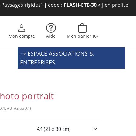
"Paysages rigides"
| code :
FLASH-ETE-30
>
J'en profite
Mon compte
Aide
Mon panier
(0)
ESPACE ASSOCIATIONS &
ENTREPRISES
hoto portrait
 (A4, A3, A2 ou A1)
: