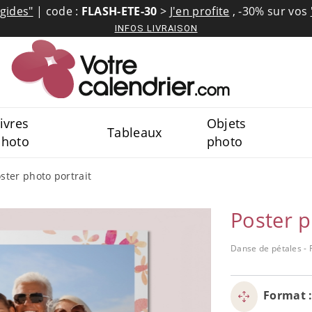
igides"
| code :
FLASH-ETE-30
>
J'en profite
,
-30% sur vos
INFOS LIVRAISON
ivres
Objets
Tableaux
photo
photo
ster photo portrait
Poster p
Danse de pétales - 
Format 