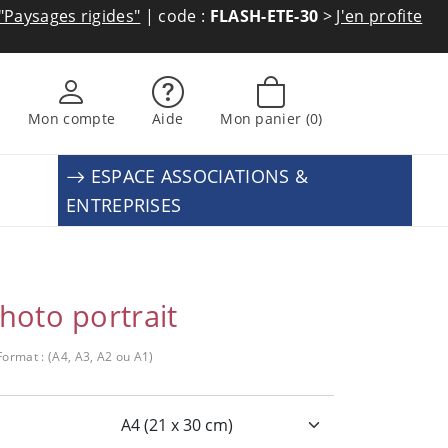
"Paysages rigides"
| code :
FLASH-ETE-30
>
J'en profite
Mon compte
Aide
Mon panier
(0)
ESPACE ASSOCIATIONS &
ENTREPRISES
hoto portrait
Format : (A4, A3, A2 ou A1)
: