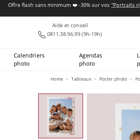
Offre flash sans minimum ❤️
-30% sur vos
"Portraits r
Aide et conseil
0811.38.96.99 (9h-19h)
Calendriers
Agendas
L
photo
photo
Home
Tableaux
Poster photo
Po