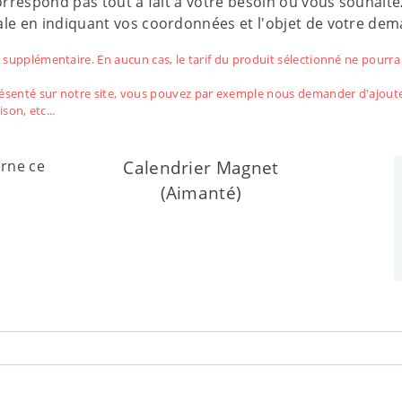
rrespond pas tout à fait à votre besoin ou vous souhaitez 
le en indiquant vos coordonnées et l'objet de votre dem
 supplémentaire. En aucun cas, le tarif du produit sélectionné ne pourr
ésenté sur notre site, vous pouvez par exemple nous demander d'ajout
ison, etc...
Calendrier Magnet
rne ce
(Aimanté)