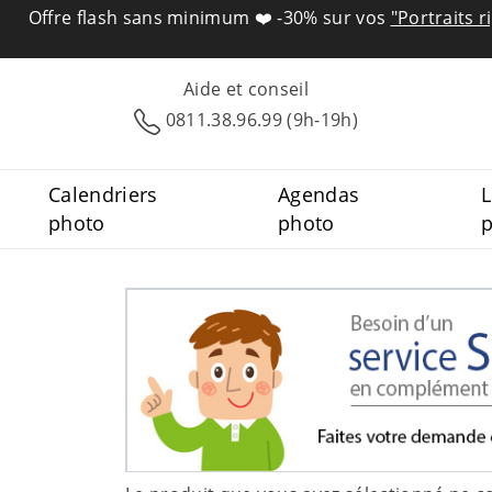
Offre flash sans minimum ❤️
-30% sur vos
"Portraits r
Aide et conseil
0811.38.96.99 (9h-19h)
Calendriers
Agendas
L
photo
photo