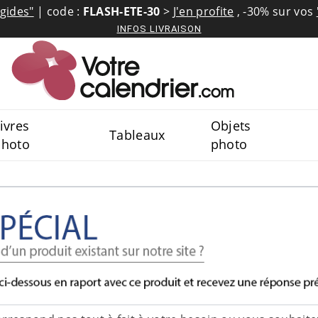
igides"
| code :
FLASH-ETE-30
>
J'en profite
,
-30% sur vos
INFOS LIVRAISON
ivres
Objets
Tableaux
photo
photo