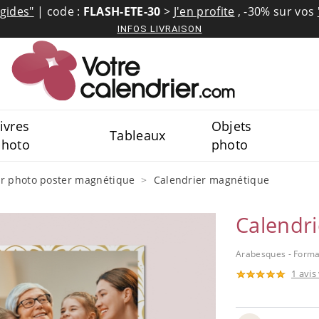
igides"
| code :
FLASH-ETE-30
>
J'en profite
,
-30% sur vos
INFOS LIVRAISON
ivres
Objets
Tableaux
photo
photo
er photo poster magnétique
Calendrier magnétique
Calendr
Arabesques - Format
1 avis 