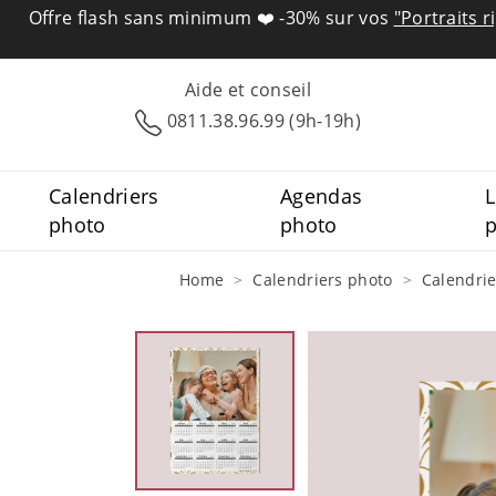
Offre flash sans minimum ❤️
-30% sur vos
"Portraits r
Aide et conseil
0811.38.96.99 (9h-19h)
Calendriers
Agendas
L
photo
photo
Home
Calendriers photo
Calendri