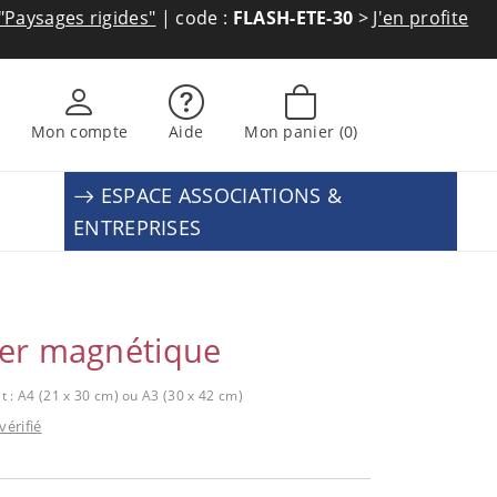
"Paysages rigides"
| code :
FLASH-ETE-30
>
J'en profite
Mon compte
Aide
Mon panier
(0)
ESPACE ASSOCIATIONS &
ENTREPRISES
ier magnétique
 : A4 (21 x 30 cm) ou A3 (30 x 42 cm)
vérifié