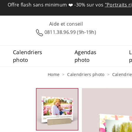
Offre flash sans minimum ❤️
-30% sur vos
"Portraits r
Aide et conseil
0811.38.96.99 (9h-19h)
Calendriers
Agendas
L
photo
photo
Home
Calendriers photo
Calendrie