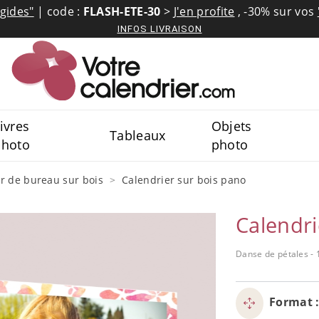
igides"
| code :
FLASH-ETE-30
>
J'en profite
,
-30% sur vos
INFOS LIVRAISON
ivres
Objets
Tableaux
photo
photo
r de bureau sur bois
Calendrier sur bois pano
Calendri
Danse de pétales - 
Format 