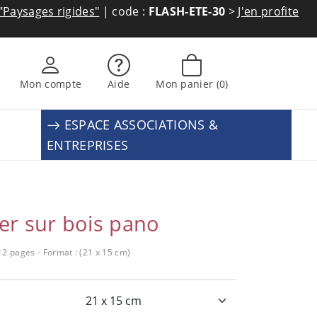
"Paysages rigides"
| code :
FLASH-ETE-30
>
J'en profite
Mon compte
Aide
Mon panier
(0)
ESPACE ASSOCIATIONS &
ENTREPRISES
er sur bois pano
12 pages - Format : (21 x 15 cm)
: