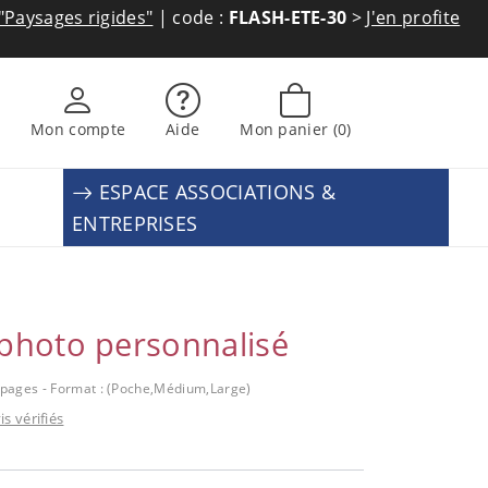
"Paysages rigides"
| code :
FLASH-ETE-30
>
J'en profite
Mon compte
Aide
Mon panier
(0)
ESPACE ASSOCIATIONS &
ENTREPRISES
photo personnalisé
2 pages - Format : (Poche,Médium,Large)
is vérifiés