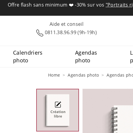
Offre flash sans minimum ❤️
-30% sur vos
"Portraits r
Aide et conseil
0811.38.96.99 (9h-19h)
Calendriers
Agendas
L
photo
photo
Home
Agendas photo
Agendas pho