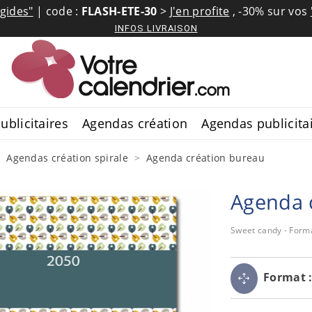
igides"
| code :
FLASH-ETE-30
>
J'en profite
,
-30% sur vos
INFOS LIVRAISON
ublicitaires
Agendas création
Agendas publicita
Agendas création spirale
Agenda création bureau
Agenda 
Sweet candy - Forma
Format 