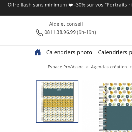
Offre flash sans minimum ❤️
-30% sur vos
"Portraits r
Aide et conseil
0811.38.96.99 (9h-19h)
Calendriers photo
Calendriers p
Espace Pro/Assoc
Agendas création