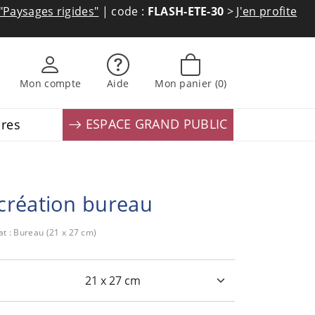
"Paysages rigides"
| code :
FLASH-ETE-30
>
J'en profite
Mon compte
Aide
Mon panier
(0)
ESPACE GRAND PUBLIC
ires
création bureau
t : Bureau (21 x 27 cm)
: