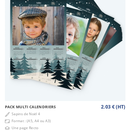
2.03 € (HT)
PACK MULTI CALENDRIERS
Sapins de Noël 4
Format : (A5, A4 ou A3)
Une page Recto