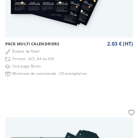
2.03 € (HT)
PACK MULTI CALENDRIERS
Étoiles de Noël
Format : (A5, A4 ou A3)
Une page Recto
Minimum de commande : 20 exemplaires