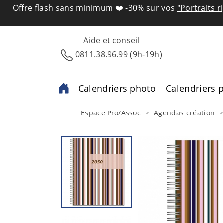
Offre flash sans minimum ❤️
-30% sur vos
"Portraits r
Aide et conseil
0811.38.96.99 (9h-19h)
Calendriers photo
Calendriers p
Espace Pro/Assoc
Agendas création