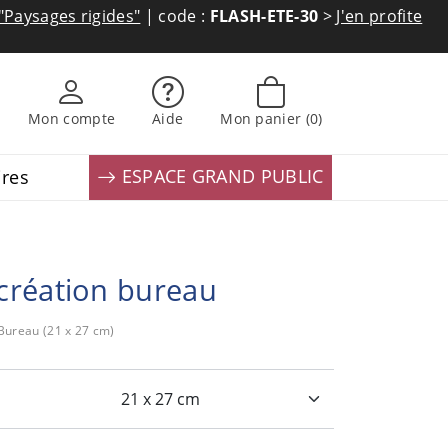
"Paysages rigides"
| code :
FLASH-ETE-30
>
J'en profite
Mon compte
Aide
Mon panier
(0)
ESPACE GRAND PUBLIC
ires
création bureau
 Bureau (21 x 27 cm)
: