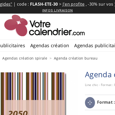
igides"
| code :
FLASH-ETE-30
>
J'en profite
,
-30% sur vos
INFOS LIVRAISON
ublicitaires
Agendas création
Agendas publicita
Agendas création spirale
Agenda création bureau
Agenda 
Line chic - Format :
Format 