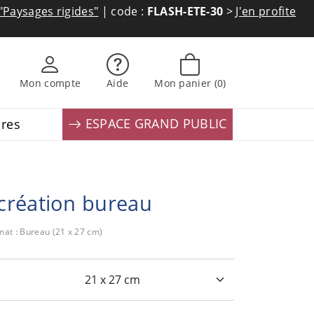
"Paysages rigides"
| code :
FLASH-ETE-30
>
J'en profite
Mon compte
Aide
Mon panier
(0)
ESPACE GRAND PUBLIC
ires
création bureau
rmat : Bureau (21 x 27 cm)
: