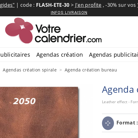
igides"
| code :
FLASH-ETE-30
>
J'en profite
,
-30% sur vos
INFOS LIVRAISON
ublicitaires
Agendas création
Agendas publicita
Agendas création spirale
Agenda création bureau
Agenda 
Leather effect - Fo
Format 