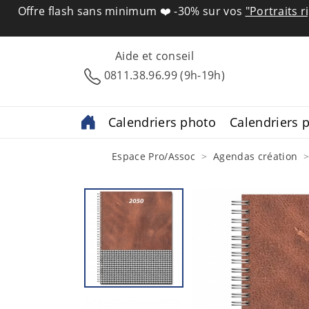
Offre flash sans minimum ❤️
-30% sur vos
"Portraits r
Aide et conseil
0811.38.96.99 (9h-19h)
Calendriers photo
Calendriers p
Espace Pro/Assoc
Agendas création