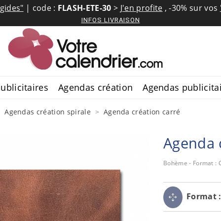
igides"
| code :
FLASH-ETE-30
>
J'en profite
,
-30% sur vos
INFOS LIVRAISON
ublicitaires
Agendas création
Agendas publicita
Agendas création spirale
Agenda création carré
Agenda c
Bohème - Format : C
Format 