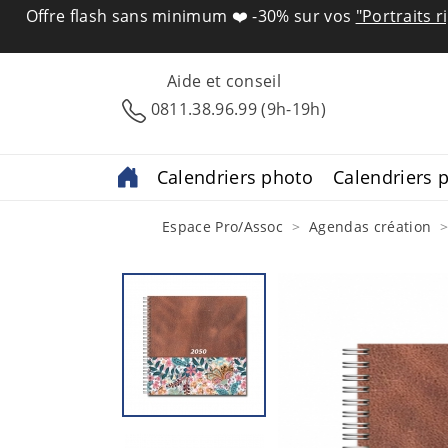
Offre flash sans minimum ❤️
-30% sur vos
"Portraits r
Aide et conseil
0811.38.96.99 (9h-19h)
Calendriers photo
Calendriers p
Espace Pro/Assoc
Agendas création