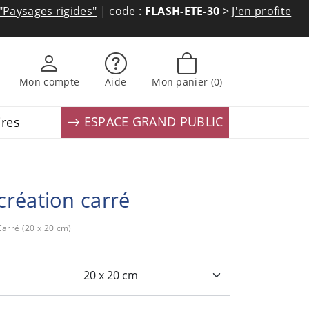
"Paysages rigides"
| code :
FLASH-ETE-30
>
J'en profite
Mon compte
Aide
Mon panier
(0)
ESPACE GRAND PUBLIC
ires
réation carré
arré (20 x 20 cm)
: