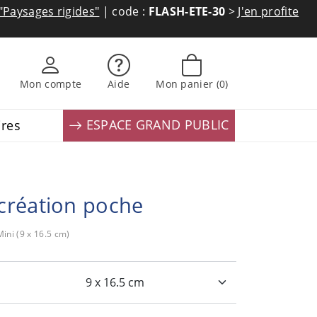
"Paysages rigides"
| code :
FLASH-ETE-30
>
J'en profite
Mon compte
Aide
Mon panier
(0)
ESPACE GRAND PUBLIC
ires
création poche
ini (9 x 16.5 cm)
: