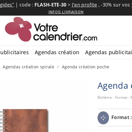
igides"
| code :
FLASH-ETE-30
>
J'en profite
,
-30% sur vos
INFOS LIVRAISON
ublicitaires
Agendas création
Agendas publicita
Agendas création spirale
Agenda création poche
Agenda 
Bohème - Format : M
Format 