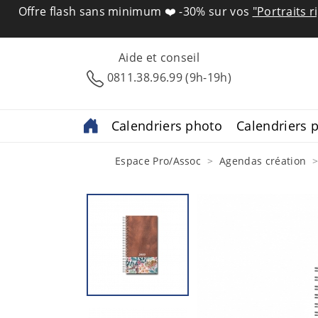
Offre flash sans minimum ❤️
-30% sur vos
"Portraits r
Aide et conseil
0811.38.96.99 (9h-19h)
Calendriers photo
Calendriers p
Espace Pro/Assoc
Agendas création