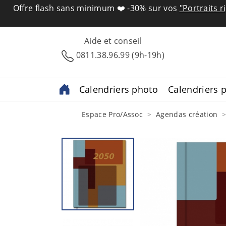
Offre flash sans minimum ❤️
-30% sur vos
"Portraits r
Aide et conseil
0811.38.96.99 (9h-19h)
Calendriers photo
Calendriers p
Espace Pro/Assoc
Agendas création