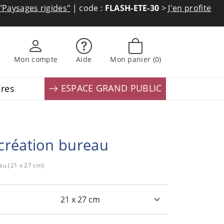
"Paysages rigides"
| code :
FLASH-ETE-30
>
J'en profite
Mon compte
Aide
Mon panier
(0)
ESPACE GRAND PUBLIC
ires
création bureau
eau (21 x 27 cm)
: