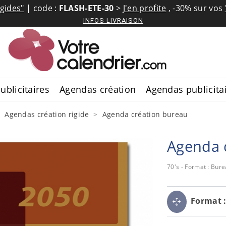
igides"
| code :
FLASH-ETE-30
>
J'en profite
,
-30% sur vos
INFOS LIVRAISON
ublicitaires
Agendas création
Agendas publicita
Agendas création rigide
Agenda création bureau
Agenda 
70's - Format : Bur
Format 