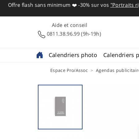
Offre flash sans minimum ❤️
-30% sur vos
"Portraits r
Aide et conseil
0811.38.96.99 (9h-19h)
Calendriers photo
Calendriers p
Espace Pro/Assoc
Agendas publicitair