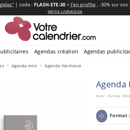
igides"
| code :
FLASH-ETE-30
>
J'en profite
,
-30% sur vos
INFOS LIVRAISON
ublicitaires
Agendas création
Agendas publicita
es
Agenda mini
Agenda Harmonie
Agenda 
Acier - Format : Min
Format 