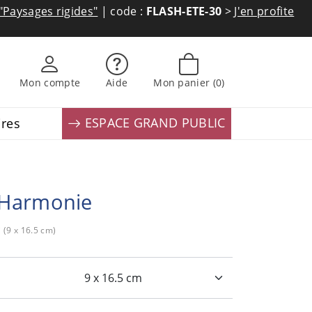
"Paysages rigides"
| code :
FLASH-ETE-30
>
J'en profite
Mon compte
Aide
Mon panier
(0)
ESPACE GRAND PUBLIC
ires
Harmonie
i (9 x 16.5 cm)
: